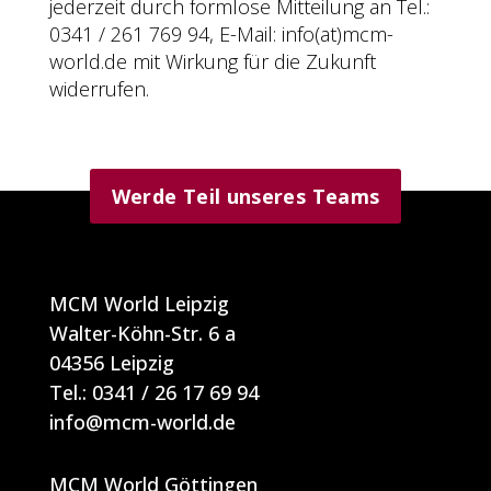
jederzeit durch formlose Mitteilung an Tel.:
0341 / 261 769 94, E-Mail: info(at)mcm-
world.de mit Wirkung für die Zukunft
widerrufen.
Werde Teil unseres Teams
MCM World Leipzig
Walter-Köhn-Str. 6 a
04356 Leipzig
Tel.:
0341 / 26 17 69 94
info@mcm-world.de
MCM World Göttingen