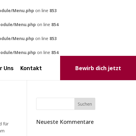
odule/Menu.php
on line
853
module/Menu.php
on line
854
odule/Menu.php
on line
853
module/Menu.php
on line
854
Bewirb dich jetzt
r Uns
Kontakt
Neueste Kommentare
d für
sam