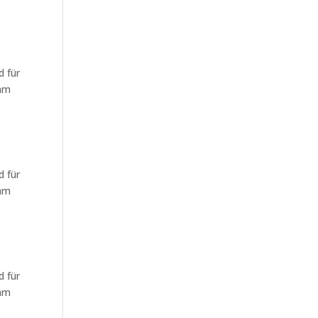
d für
sam
d für
sam
d für
sam