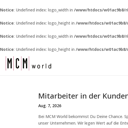
Notice
: Undefined index: logo_width in
/www/htdocs/w01ac9b8/ri
Notice
: Undefined index: logo_height in
/www/htdocs/w01ac9b8/r
Notice
: Undefined index: logo_width in
/www/htdocs/w01ac9b8/ri
Notice
: Undefined index: logo_height in
/www/htdocs/w01ac9b8/r
Mitarbeiter in der Kund
Aug. 7, 2026
Bei MCM World bekommst Du Deine Chance. Spaß
unser Unternehmen. Wir legen Wert auf die Ent